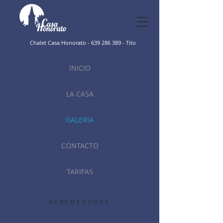
Chalet Casa Honorato - 639 286 389 - Tito
INICIO
LA CASA
GALERIA
CONTACTO
TARIFAS
ALREDEDORES